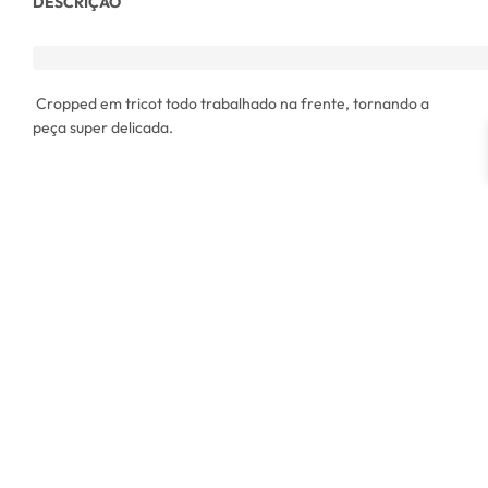
DESCRIÇÃO
Cropped em tricot todo trabalhado na frente, tornando a
peça super delicada.
Tamanho único: Veste do 36 ao 44.
Modelo:
Altura: 165 cm
Busto: 85 cm
Cintura: 73 cm