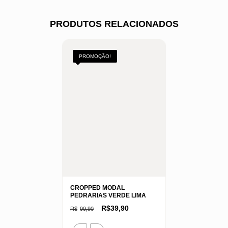
PRODUTOS RELACIONADOS
PROMOÇÃO!
CROPPED MODAL
PEDRARIAS VERDE LIMA
O
O
R$
39,90
R$
99,90
preço
preço
original
atual
Este