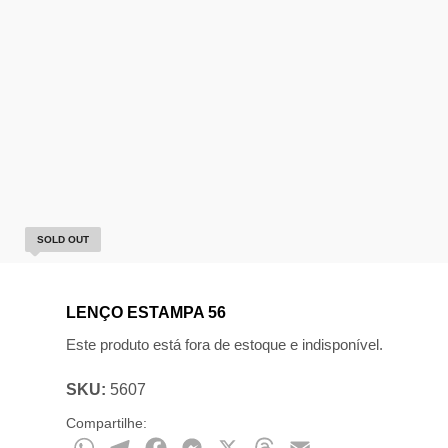
SOLD OUT
LENÇO ESTAMPA 56
Este produto está fora de estoque e indisponível.
SKU:
5607
Compartilhe:
WhatsApp
Telegram
Facebook
Messenger
X
Threads
Email