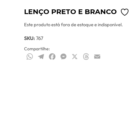
LENÇO PRETO E BRANCO
Este produto está fora de estoque e indisponível.
SKU:
767
Compartilhe:
WhatsApp
Telegram
Facebook
Messenger
X
Threads
Email