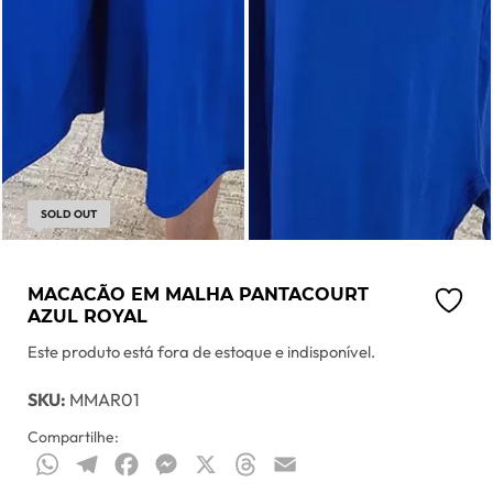
SOLD OUT
MACACÃO EM MALHA PANTACOURT
AZUL ROYAL
Este produto está fora de estoque e indisponível.
SKU:
MMAR01
Compartilhe:
WhatsApp
Telegram
Facebook
Messenger
X
Threads
Email