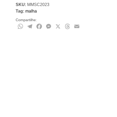
SKU:
MMSC2023
Tag:
malha
Compartilhe:
WhatsApp
Telegram
Facebook
Messenger
X
Threads
Email