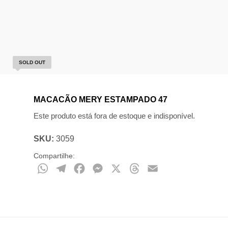
SOLD OUT
MACACÃO MERY ESTAMPADO 47
Este produto está fora de estoque e indisponível.
SKU:
3059
Compartilhe:
WhatsApp
Telegram
Facebook
Messenger
X
Threads
Email