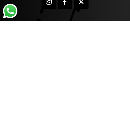
INFORMAÇÕES
Quem Somos
Central de Atendimento
Localização
Trocas e Devoluções
Envios e Entregas
Formas de Pagamento
Politica de Privacidade
ACEITAMOS
Crédito - Débito - PIX