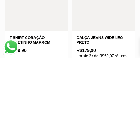
página
produto
do
produto
T-SHIRT CORAÇÃO
CALÇA JEANS WIDE LEG
MOLETINHO MARROM
PRETO
R$
49,90
R$
179,90
em até 3x de
R$
59,97
s/ juros
Este
Único
Este
produto
36
38
40
produto
tem
42
44
46
tem
várias
várias
variantes.
variantes.
As
As
opções
opções
podem
podem
ser
ser
escolhidas
escolhidas
na