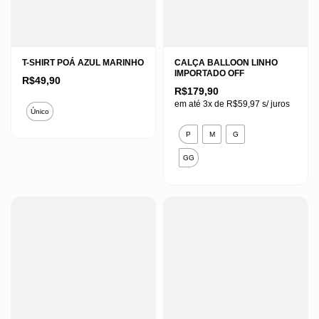
T-SHIRT POÁ AZUL MARINHO
CALÇA BALLOON LINHO
IMPORTADO OFF
R$
49,90
R$
179,90
Este
em até 3x de
R$
59,97
s/ juros
Único
produto
Este
P
M
G
tem
produto
várias
GG
tem
variantes.
várias
As
variantes.
opções
As
podem
opções
ser
podem
escolhidas
ser
na
escolhidas
página
na
do