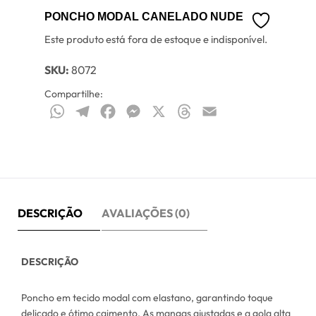
PONCHO MODAL CANELADO NUDE
Este produto está fora de estoque e indisponível.
SKU:
8072
Compartilhe:
WhatsApp
Telegram
Facebook
Messenger
X
Threads
Email
DESCRIÇÃO
AVALIAÇÕES (0)
DESCRIÇÃO
Poncho em tecido modal com elastano, garantindo toque
delicado e ótimo caimento. As mangas ajustadas e a gola alta