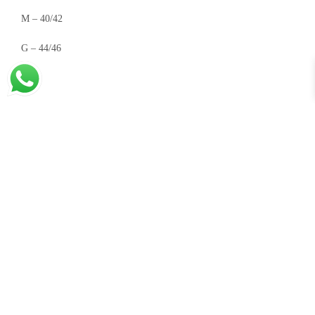
M – 40/42
G – 44/46
Modelo usou o tamanho P.
Altura: 165 cm
Busto: 89 cm
Cintura: 69 cm
Quadril: 101 cm
INFORMAÇÃO ADICIONAL