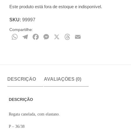
Este produto está fora de estoque e indisponível.
SKU:
99997
Compartilhe:
WhatsApp
Telegram
Facebook
Messenger
X
Threads
Email
DESCRIÇÃO
AVALIAÇÕES (0)
DESCRIÇÃO
Regata canelada, com elastano.
P – 36/38