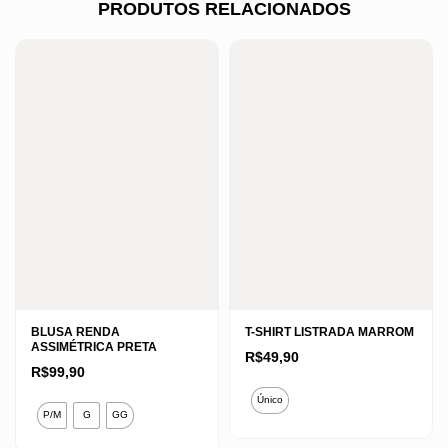
PRODUTOS RELACIONADOS
BLUSA RENDA
T-SHIRT LISTRADA MARROM
ASSIMÉTRICA PRETA
R$
49,90
R$
99,90
Este
Único
Este
produto
P/M
G
GG
produto
tem