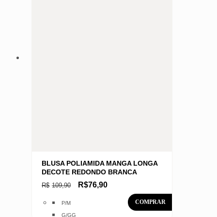
BLUSA POLIAMIDA MANGA LONGA
DECOTE REDONDO BRANCA
O
O
R$
76,90
R$
109,90
preço
preço
original
atual
Este
P/M
era:
é:
produto
R$109,90.
R$76,90.
G/GG