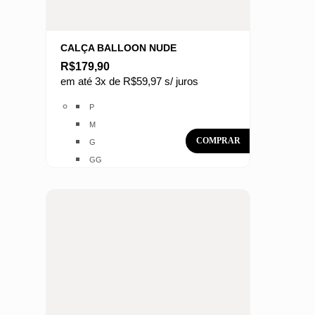
CALÇA BALLOON NUDE
R$
179,90
em até 3x de
R$
59,97
s/ juros
Este
P
produto
M
tem
G
várias
GG
variantes.
As
opções
podem
ser
escolhidas
na
página