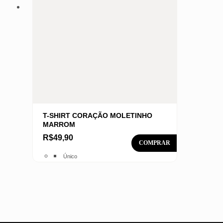
do
produto
T-SHIRT CORAÇÃO MOLETINHO
MARROM
R$
49,90
Este
Único
produto
tem
várias
variantes.
As