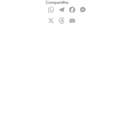
Compartilhe:
WhatsApp
Telegram
Facebook
Messenger
X
Threads
Email