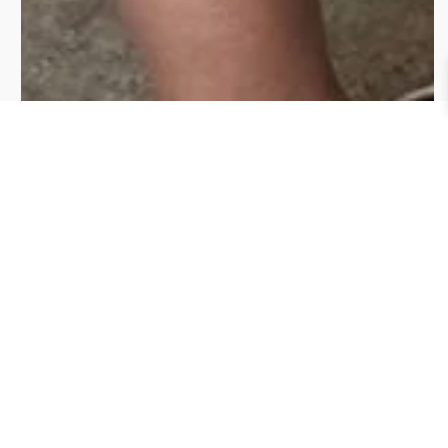
EIRO A AVALIAR “SAIA JEANS PEDRARIA”
para enviar uma avaliação.