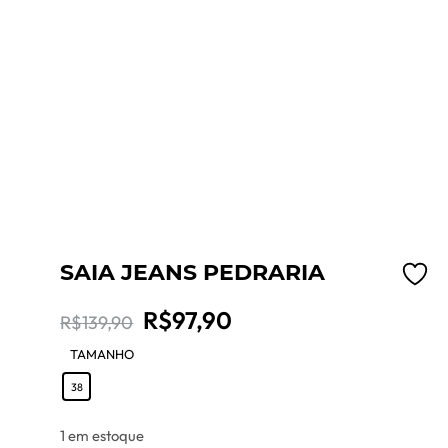
SAIA JEANS PEDRARIA
O
O
R$
97,90
R$
139,90
preço
preço
TAMANHO
: 38
38
original
atual
era:
é:
1 em estoque