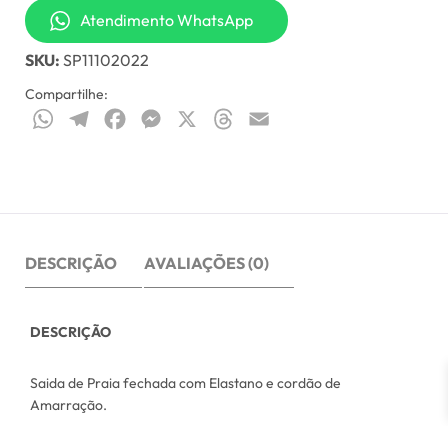
Atendimento WhatsApp
Fechada
com
SKU:
SP11102022
Elastano
Compartilhe:
quantidade
WhatsApp
Telegram
Facebook
Messenger
X
Threads
Email
DESCRIÇÃO
AVALIAÇÕES (0)
DESCRIÇÃO
Saida de Praia fechada com Elastano e cordão de
Amarração.