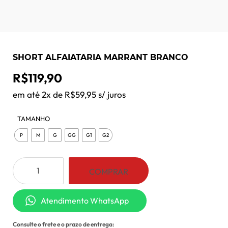
SHORT ALFAIATARIA MARRANT BRANCO
R$
119,90
em até 2x de
R$
59,95
s/ juros
TAMANHO
P
M
G
GG
G1
G2
Short
COMPRAR
Alfaiataria
Marrant
Atendimento WhatsApp
Branco
quantidade
Consulte o frete e o prazo de entrega: