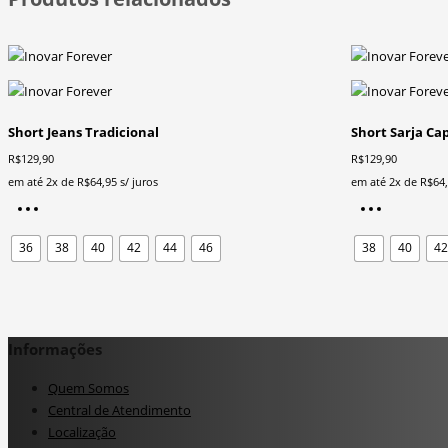
Short Jeans Tradicional
Short Sarja Ca
R$
129,90
R$
129,90
em até 2x de
R$
64,95
s/ juros
em até 2x de
R$
64
Este
Este
produto
produt
36
38
40
42
44
46
38
40
4
tem
tem
várias
várias
variantes.
variante
As
As
opções
opções
Informações
podem
podem
ser
ser
Quem Somos
escolhidas
escolhi
Central de Atendimento
na
na
Localização