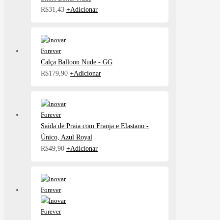
Este
R$
31,43
+
Adicionar
produto
tem
várias
variantes.
Calça Balloon Nude - GG
As
R$
179,90
+
Adicionar
opções
podem
ser
escolhidas
na
Saida de Praia com Franja e Elastano -
página
Único, Azul Royal
do
R$
49,90
+
Adicionar
produto