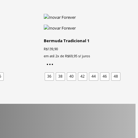
Bermuda Tradicional 1
R$
139,90
em até 2x de
R$
69,95
s/ juros
Este
produto
6
36
38
40
42
44
46
48
tem
várias
variantes.
As
opções
podem
ser
escolhidas
na