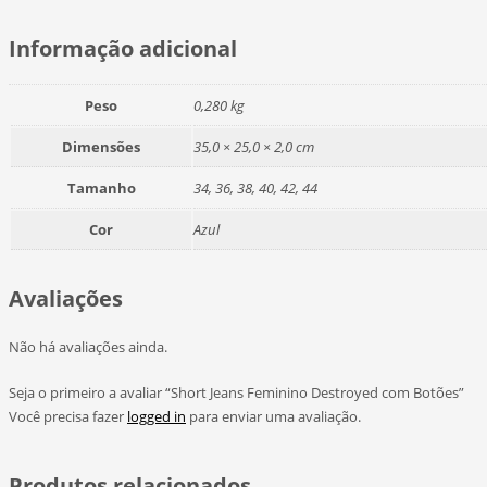
Informação adicional
Peso
0,280 kg
Dimensões
35,0 × 25,0 × 2,0 cm
Tamanho
34, 36, 38, 40, 42, 44
Cor
Azul
Avaliações
Não há avaliações ainda.
Seja o primeiro a avaliar “Short Jeans Feminino Destroyed com Botões”
Você precisa fazer
logged in
para enviar uma avaliação.
Produtos relacionados