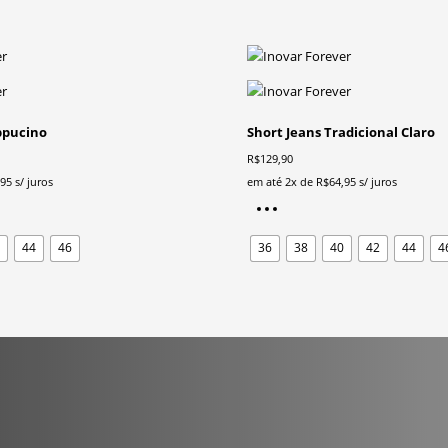
ppucino
Short Jeans Tradicional Claro
R$
129,90
,95
s/ juros
em até 2x de
R$
64,95
s/ juros
Este
o
produto
2
44
46
36
38
40
42
44
4
tem
várias
s.
variantes.
As
opções
podem
ser
das
escolhidas
na