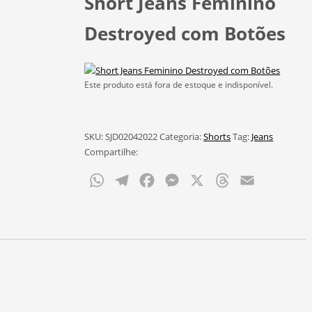
Short Jeans Feminino
Destroyed com Botões
Este produto está fora de estoque e indisponível.
SKU:
SJD02042022
Categoria:
Shorts
Tag:
Jeans
Compartilhe:
WhatsApp
Telegram
Facebook
Messenger
X
Threads
Email