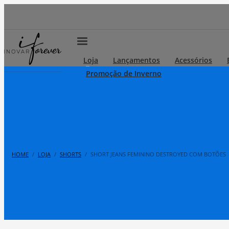
Loja
Lançamentos
Acessórios
Promoção de Inverno
HOME
LOJA
SHORTS
SHORT JEANS FEMININO DESTROYED COM BOTÕES