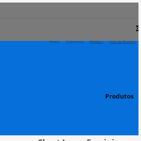
0
Entrar
Criar conta
Pedidos
Lista de Desejos
Produtos