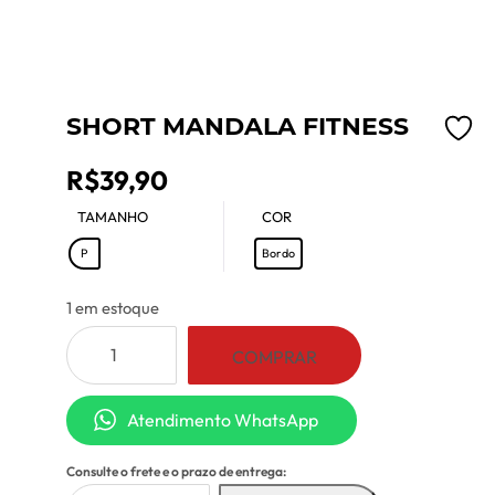
SHORT MANDALA FITNESS
R$
39,90
TAMANHO
COR
: P
: Bordo
P
Bordo
1 em estoque
Short
COMPRAR
Mandala
Fitness
Atendimento WhatsApp
quantidade
Consulte o frete e o prazo de entrega: