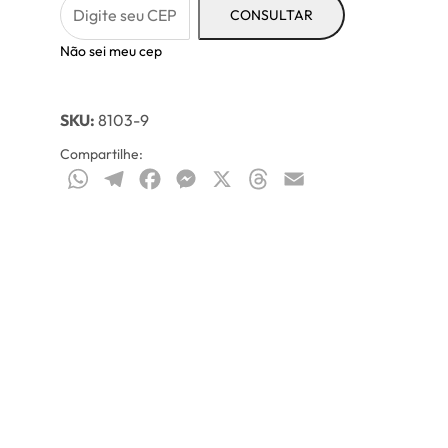
CONSULTAR
Não sei meu cep
SKU:
8103-9
Compartilhe:
WhatsApp
Telegram
Facebook
Messenger
X
Threads
Email