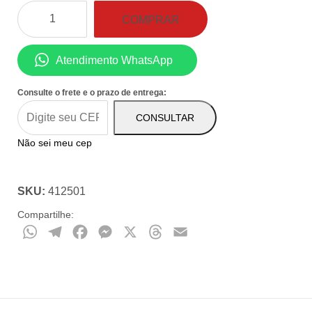
era:
é:
Sutia
COMPRAR
Loba
R$79,90.
R$55,93.
Swimmer
Atendimento WhatsApp
Nude
quantidade
Consulte o frete e o prazo de entrega:
CONSULTAR
Não sei meu cep
SKU:
412501
Compartilhe:
WhatsApp
Telegram
Facebook
Messenger
X
Threads
Email