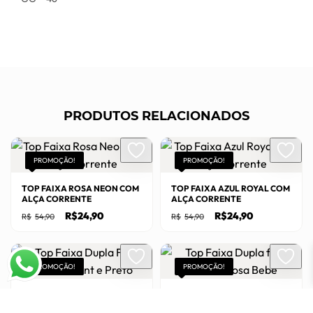
PRODUTOS RELACIONADOS
PROMOÇÃO!
PROMOÇÃO!
TOP FAIXA ROSA NEON COM
TOP FAIXA AZUL ROYAL COM
ALÇA CORRENTE
ALÇA CORRENTE
O
O
O
O
R$
24,90
R$
24,90
R$
54,90
R$
54,90
preço
preço
preço
preço
original
atual
original
atual
Este
Este
era:
é:
era:
é:
R$54,90.
R$24,90.
R$54,90.
R$24,90.
produto
produto
PROMOÇÃO!
PROMOÇÃO!
tem
tem
várias
várias
TOP FAIXA DUPLA FACE
TOP FAIXA DUPLA FACE
ANIMAL PRINT E PRETO
FLORAL E ROSA BEBE
variantes.
variantes.