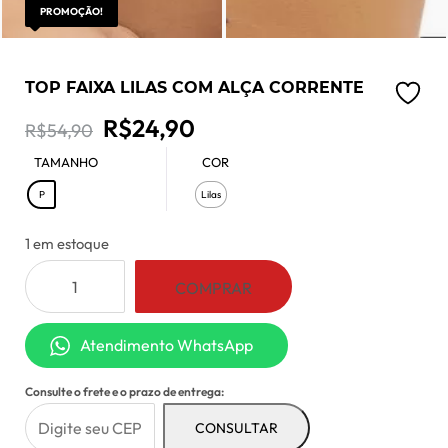
PROMOÇÃO!
TOP FAIXA LILAS COM ALÇA CORRENTE
O
O
R$
24,90
R$
54,90
preço
preço
TAMANHO
COR
: P
P
Lilas
original
atual
era:
é:
1 em estoque
Top
R$54,90.
R$24,90.
COMPRAR
Faixa
Lilas
Atendimento WhatsApp
Com
Alça
Consulte o frete e o prazo de entrega:
Corrente
quantidade
CONSULTAR