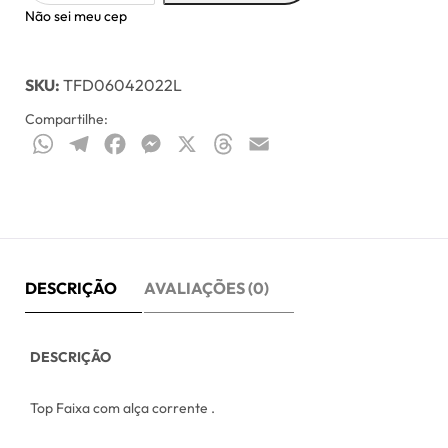
Não sei meu cep
SKU:
TFD06042022L
Compartilhe:
WhatsApp
Telegram
Facebook
Messenger
X
Threads
Email
DESCRIÇÃO
AVALIAÇÕES (0)
DESCRIÇÃO
Top Faixa com alça corrente .