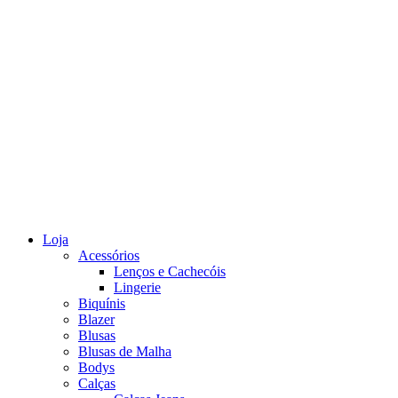
Loja
Acessórios
Lenços e Cachecóis
Lingerie
Biquínis
Blazer
Blusas
Blusas de Malha
Bodys
Calças