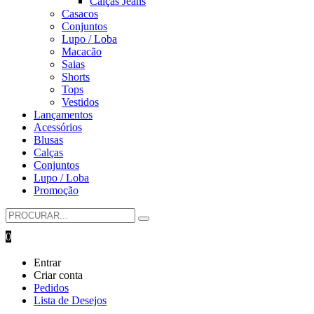
Calças Jeans
Casacos
Conjuntos
Lupo / Loba
Macacão
Saias
Shorts
Tops
Vestidos
Lançamentos
Acessórios
Blusas
Calças
Conjuntos
Lupo / Loba
Promoção
0
Entrar
Criar conta
Pedidos
Lista de Desejos