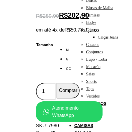
Blusas
Blusas de Malha
O
O
R$
202,90
Camisas
R$
289,90
preço
preço
Bodys
original
atual
em até 4x de
R$
50,73
s/ juros
Calças
era:
é:
Calças Jeans
R$289,90.
R$202,90.
Casacos
Tamanho
M
Conjuntos
Lupo / Loba
G
Macacão
GG
Saias
Shorts
Trijunto
Tops
Comprar
Modal
Vestidos
Importado
LANÇAMENTOS
Atendimento
Marsala
ACESSÓRIOS
WhatsApp
quantidade
BLUSAS
CAMISAS
SKU:
7980