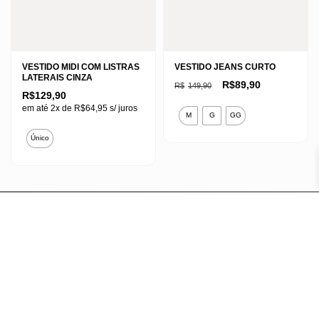
página
página
do
do
produto
produto
VESTIDO MIDI COM LISTRAS
VESTIDO JEANS CURTO
LATERAIS CINZA
O
O
R$
89,90
R$
149,90
preço
preço
R$
129,90
original
atual
Este
em até 2x de
R$
64,95
s/ juros
era:
é:
M
G
GG
R$149,90.
R$89,90.
produto
Este
Único
tem
produto
várias
tem
variantes.
várias
As
variantes.
opções
As
podem
opções
ser
podem
escolhidas
ser
na
escolhidas
página
na