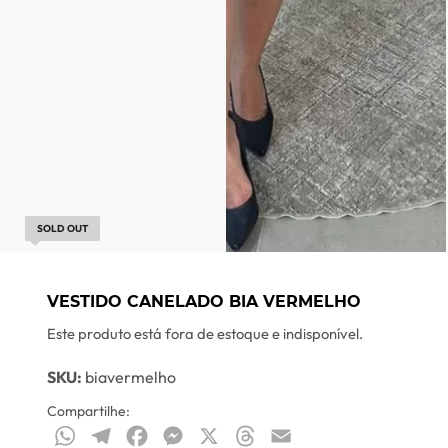
SOLD OUT
VESTIDO CANELADO BIA VERMELHO
Este produto está fora de estoque e indisponível.
SKU:
biavermelho
Compartilhe:
WhatsApp
Telegram
Facebook
Messenger
X
Threads
Email