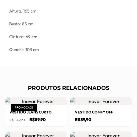
Altura: 165 cm
Busto: 85 cm
Cintura: 69 cm
Quadril: 103 cm
PRODUTOS RELACIONADOS
PROMOÇÃO!
VESTIDO JEANS CURTO
VESTIDO COMFY OFF
O
O
R$
89,90
R$
89,90
R$
149,90
preço
preço
original
atual
Este
Este
era:
é:
R$149,90.
R$89,90.