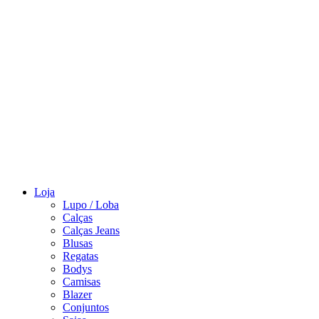
Loja
Lupo / Loba
Calças
Calças Jeans
Blusas
Regatas
Bodys
Camisas
Blazer
Conjuntos