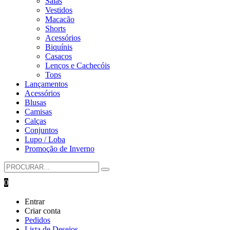
Saias
Vestidos
Macacão
Shorts
Acessórios
Biquínis
Casacos
Lenços e Cachecóis
Tops
Lançamentos
Acessórios
Blusas
Camisas
Calças
Conjuntos
Lupo / Loba
Promoção de Inverno
0
Entrar
Criar conta
Pedidos
Lista de Desejos