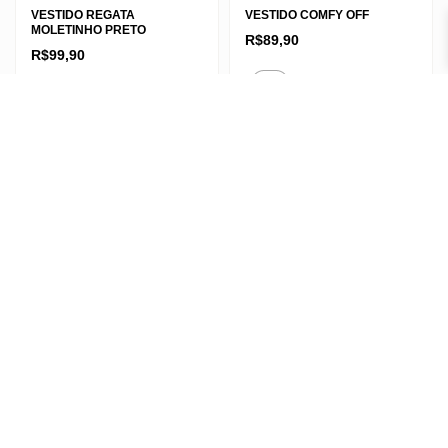
VESTIDO REGATA
VESTIDO COMFY OFF
MOLETINHO PRETO
R$
89,90
R$
99,90
Este
Único
Este
produto
Único
produto
tem
tem
várias
várias
variantes.
variantes.
As
As
opções
opções
podem
podem
ser
ser
escolhidas
escolhidas
na
na
página
página
do
do
produto
produto