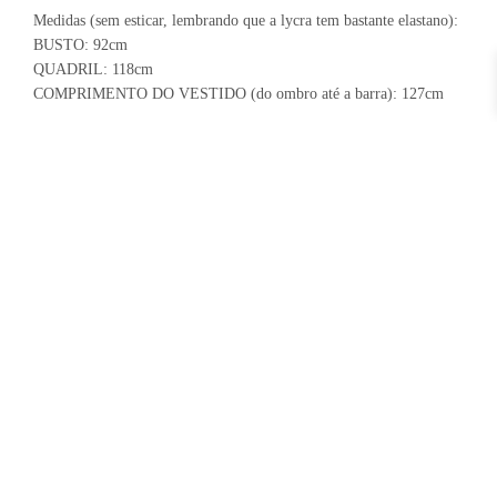
Medidas (sem esticar, lembrando que a lycra tem bastante elastano):
BUSTO: 92cm
QUADRIL: 118cm
COMPRIMENTO DO VESTIDO (do ombro até a barra): 127cm
Modelo veste M.
Altura: 165 cm
Busto: 89 cm
Cintura: 69 cm
Quadril: 101 cm
INFORMAÇÃO ADICIONAL
Peso
0,214 kg