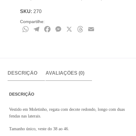
SKU:
270
Compartilhe:
WhatsApp
Telegram
Facebook
Messenger
X
Threads
Email
DESCRIÇÃO
AVALIAÇÕES (0)
DESCRIÇÃO
Vestido em Moletinho, regata com decote redondo, longo com duas
fendas nas laterais.
Tamanho único, veste do 38 ao 46.