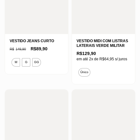
VESTIDO JEANS CURTO
VESTIDO MIDI COM LISTRAS
LATERAIS VERDE MILITAR
O
O
R$
89,90
R$
149,90
preço
preço
R$
129,90
original
atual
Este
em até 2x de
R$
64,95
s/ juros
era:
é:
M
G
GG
R$149,90.
R$89,90.
produto
Este
Único
tem
produto
várias
tem
variantes.
várias
As
variantes.
opções
As
podem
opções
ser
podem
escolhidas
ser
na
escolhidas