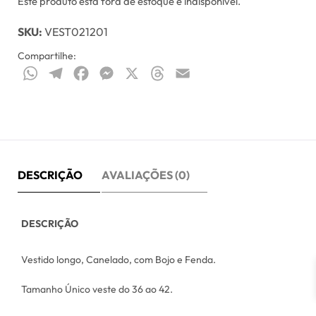
Este produto está fora de estoque e indisponível.
SKU:
VEST021201
Compartilhe:
WhatsApp
Telegram
Facebook
Messenger
X
Threads
Email
DESCRIÇÃO
AVALIAÇÕES (0)
DESCRIÇÃO
Vestido longo, Canelado, com Bojo e Fenda.
Tamanho Único veste do 36 ao 42.