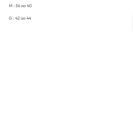
M : 36 ao 40
G : 42 ao 44
Modelo:
Altura: 165 cm
Busto: 85 cm
Cintura: 70 cm
Quadril: 103 cm
INFORMAÇÃO ADICIONAL
Peso
0,214 kg