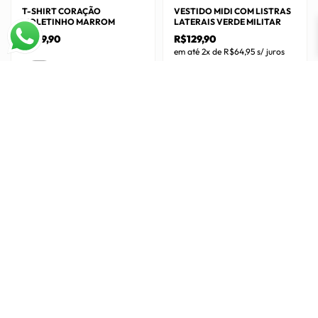
T-SHIRT CORAÇÃO
VESTIDO MIDI COM LISTRAS
MOLETINHO MARROM
LATERAIS VERDE MILITAR
R$
49,90
R$
129,90
em até 2x de
R$
64,95
s/ juros
Este
Único
Este
produto
Único
produto
tem
tem
várias
várias
variantes.
variantes.
As
As
opções
opções
podem
podem
ser
ser
escolhidas
escolhidas
na
na
página
página
do
do
produto
produto