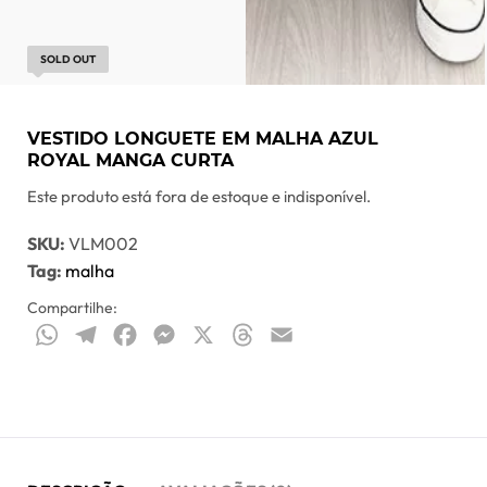
SOLD OUT
VESTIDO LONGUETE EM MALHA AZUL
ROYAL MANGA CURTA
Este produto está fora de estoque e indisponível.
SKU:
VLM002
Tag:
malha
Compartilhe:
WhatsApp
Telegram
Facebook
Messenger
X
Threads
Email