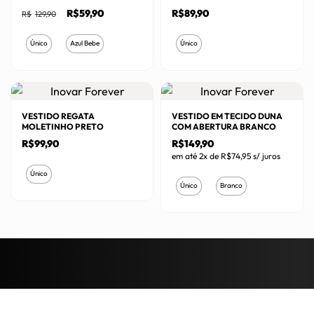
O
O
R$
59,90
R$
89,90
R$
129,90
preço
preço
original
atual
Este
Este
era:
é:
Único
Azul Bebe
Único
R$129,90.
R$59,90.
produto
produto
tem
tem
várias
várias
variantes.
variantes.
VESTIDO REGATA
VESTIDO EM TECIDO DUNA
As
As
MOLETINHO PRETO
COM ABERTURA BRANCO
opções
opções
R$
99,90
R$
149,90
em até 2x de
R$
74,95
s/ juros
podem
podem
Este
Único
ser
ser
Este
produto
Único
Branco
escolhidas
escolhidas
produto
tem
na
na
tem
várias
página
página
várias
variantes.
do
do
variantes.
As
produto
produto
As
opções
opções
podem
podem
ser