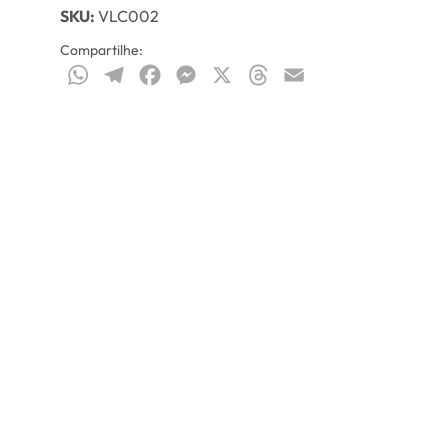
SKU:
VLC002
Compartilhe:
WhatsApp
Telegram
Facebook
Messenger
X
Threads
Email