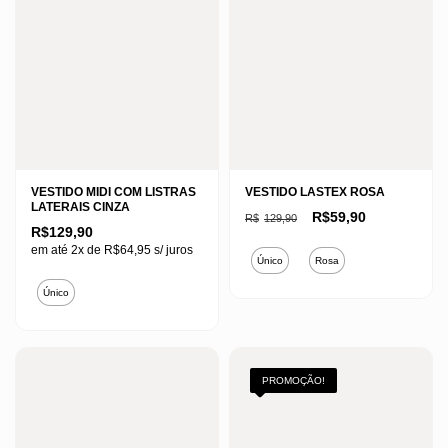
VESTIDO MIDI COM LISTRAS
VESTIDO LASTEX ROSA
LATERAIS CINZA
O
O
R$
59,90
R$
129,90
preço
preço
R$
129,90
original
atual
Este
em até 2x de
R$
64,95
s/ juros
era:
é:
Único
Rosa
R$129,90.
R$59,90.
produto
Este
Único
tem
produto
várias
tem
variantes.
várias
As
variantes.
PROMOÇÃO!
opções
As
podem
opções