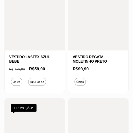
VESTIDO LASTEX AZUL
VESTIDO REGATA
BEBE
MOLETINHO PRETO
O
O
R$
59,90
R$
99,90
R$
129,90
preço
preço
original
atual
Este
Este
era:
é:
Único
Azul Bebe
Único
R$129,90.
R$59,90.
produto
produto
tem
tem
várias
várias
variantes.
variantes.
PROMOÇÃO!
As
As
opções
opções
podem
podem