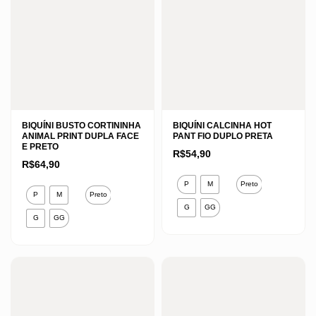
BIQUÍNI BUSTO CORTININHA
BIQUÍNI CALCINHA HOT
ANIMAL PRINT DUPLA FACE
PANT FIO DUPLO PRETA
E PRETO
R$
54,90
R$
64,90
Este
P
M
Preto
Este
produto
P
M
Preto
produto
G
GG
tem
G
GG
tem
várias
várias
variantes.
variantes.
As
As
opções
opções
podem
podem