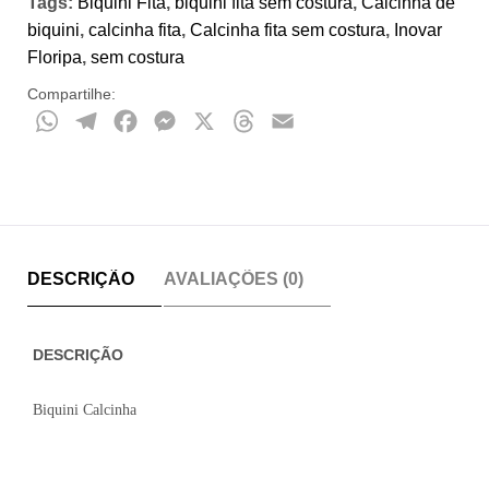
Tags:
Biquini Fita
,
biquini fita sem costura
,
Calcinha de
biquini
,
calcinha fita
,
Calcinha fita sem costura
,
Inovar
Floripa
,
sem costura
Compartilhe:
WhatsApp
Telegram
Facebook
Messenger
X
Threads
Email
DESCRIÇÃO
AVALIAÇÕES (0)
DESCRIÇÃO
Biquini Calcinha