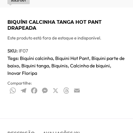
SOLD OUT
BIQUÍNI CALCINHA TANGA HOT PANT
DRAPEADA
Este produto está fora de estoque e indisponível.
SKU:
IF07
Tags:
Biquíni calcinha
,
Biquini Hot Pant
,
Bíquini parte de
baixo
,
Biquini tanga
,
Biquinis
,
Calcinha de biquini
,
Inovar Floripa
Compartilhe:
WhatsApp
Telegram
Facebook
Messenger
X
Threads
Email