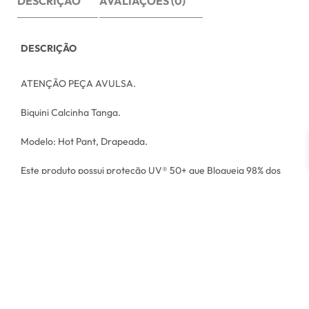
DESCRIÇÃO
AVALIAÇÕES (0)
DESCRIÇÃO
ATENÇÃO PEÇA AVULSA.
Biquini Calcinha Tanga.
Modelo: Hot Pant, Drapeada.
Este produto possui proteção UV® 50+ que Bloqueia 98% dos
raios UV e contém tecnologia CREORA® Highclo™ altamente
resistente ao cloro, aumentando a durabilidade do tecido e
mantendo a compressão
Poliamida 90% – Elastano 10%
Tamanho Referência
P – 40