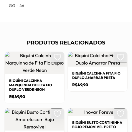
GG – 46
PRODUTOS RELACIONADOS
BIQUÍNI CALCINHA FITA FIO
DUPLO AMARRAR PRETA
BIQUÍNI CALCINHA
R$
49,90
MARQUINHA DE FITA FIO
DUPLO VERDE NEON
Este
R$
49,90
produto
Este
tem
produto
várias
tem
BIQUÍNI BUSTO CORTININHA
variantes.
BOJO REMOVÍVEL PRETO
várias
As