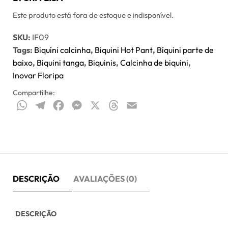
Este produto está fora de estoque e indisponível.
SKU:
IF09
Tags:
Biquíni calcinha
,
Biquini Hot Pant
,
Bíquini parte de
baixo
,
Biquini tanga
,
Biquinis
,
Calcinha de biquini
,
Inovar Floripa
Compartilhe:
WhatsApp
Telegram
Facebook
Messenger
X
Threads
Email
DESCRIÇÃO
AVALIAÇÕES (0)
DESCRIÇÃO