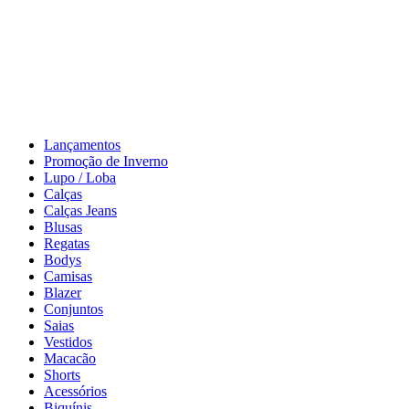
Lançamentos
Promoção de Inverno
Lupo / Loba
Calças
Calças Jeans
Blusas
Regatas
Bodys
Camisas
Blazer
Conjuntos
Saias
Vestidos
Macacão
Shorts
Acessórios
Biquínis