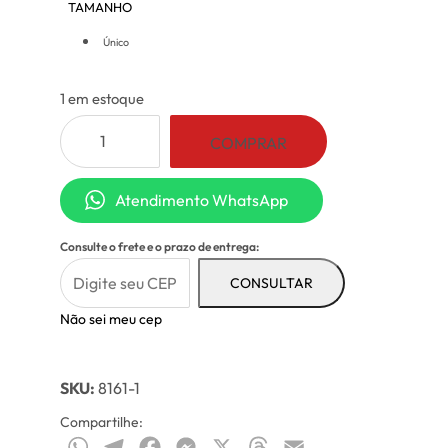
TAMANHO
: Único
Único
1 em estoque
Blusa
COMPRAR
com
Drapeado
Atendimento WhatsApp
Lateral
Preta
Consulte o frete e o prazo de entrega:
quantidade
CONSULTAR
Não sei meu cep
SKU:
8161-1
Compartilhe:
WhatsApp
Telegram
Facebook
Messenger
X
Threads
Email