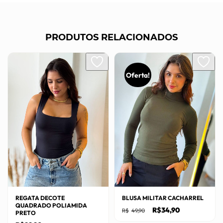
PRODUTOS RELACIONADOS
Oferta!
REGATA DECOTE
BLUSA MILITAR CACHARREL
QUADRADO POLIAMIDA
O
O
R$
34,90
R$
49,90
PRETO
preço
preço