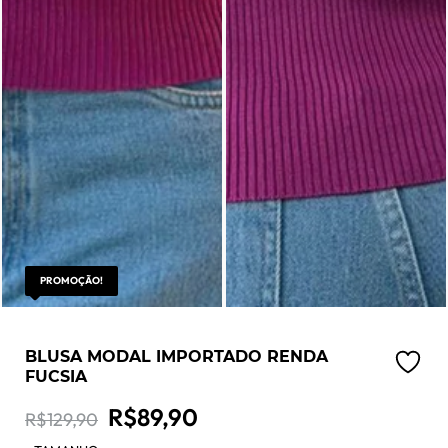
PROMOÇÃO!
BLUSA MODAL IMPORTADO RENDA
FUCSIA
O
O
R$
89,90
R$
129,90