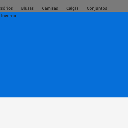
ssórios
Blusas
Camisas
Calças
Conjuntos
 Inverno