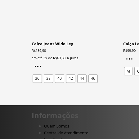
Calça Jeans Wide Leg
Calça L
R$
189,90
R$
99,90
em até 3x de
R$
63,30
s/ juros
Este
M
produto
36
38
40
42
44
46
tem
várias
variantes.
As
opções
Informações
podem
ser
Quem Somos
escolhidas
Central de Atendimento
na