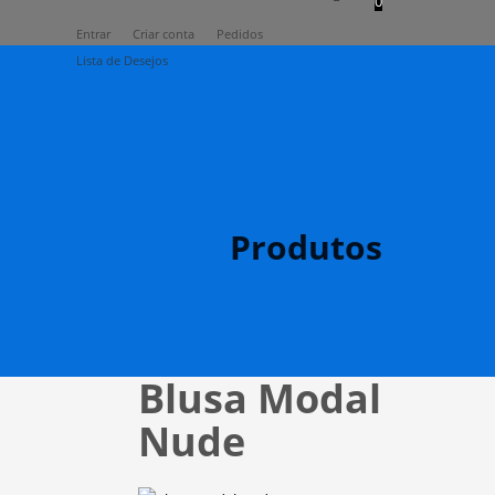
0
Entrar
Criar conta
Pedidos
Lista de Desejos
Produtos
Blusa Modal
Nude