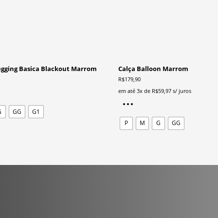
egging Basica Blackout Marrom
Calça Balloon Marrom
R$
179,90
Este
em até 3x de
R$
59,97
s/ juros
produto
Este
G
GG
G1
tem
produto
P
M
G
GG
várias
tem
variantes.
várias
As
variantes.
opções
As
podem
opções
ser
podem
escolhidas
ser
na
escolhidas
página
na