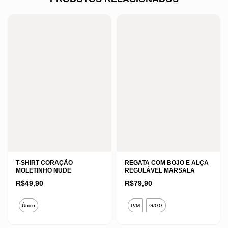
T-SHIRT CORAÇÃO
REGATA COM BOJO E ALÇA
MOLETINHO NUDE
REGULÁVEL MARSALA
R$
49,90
R$
79,90
Este
Este
Único
P/M
G/GG
produto
produto
tem
tem