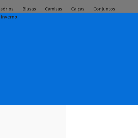
ssórios
Blusas
Camisas
Calças
Conjuntos
 Inverno