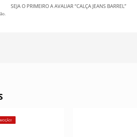
SEJA O PRIMEIRO A AVALIAR “CALÇA JEANS BARREL”
ão.
S
MOÇÃO!