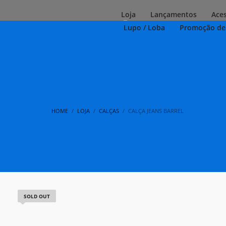
Loja
Lançamentos
Ace
Lupo / Loba
Promoção de
HOME
LOJA
CALÇAS
CALÇA JEANS BARREL
SOLD OUT