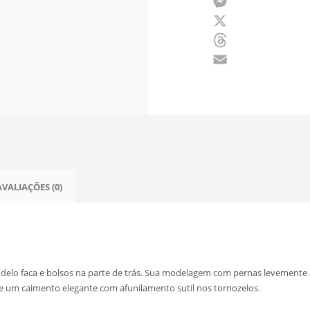
Facebook
Messenger
X
Threads
Email
AVALIAÇÕES (0)
 modelo faca e bolsos na parte de trás. Sua modelagem com pernas levemente 
e um caimento elegante com afunilamento sutil nos tornozelos.