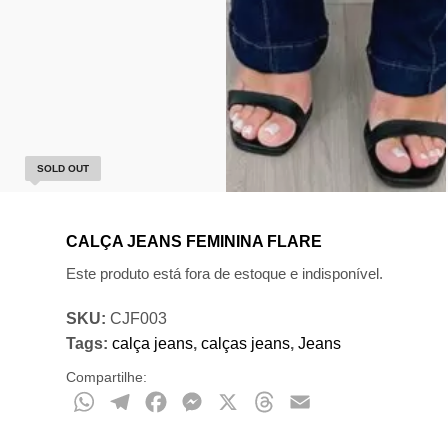
SOLD OUT
CALÇA JEANS FEMININA FLARE
Este produto está fora de estoque e indisponível.
SKU:
CJF003
Tags:
calça jeans
,
calças jeans
,
Jeans
Compartilhe:
WhatsApp
Telegram
Facebook
Messenger
X
Threads
Email