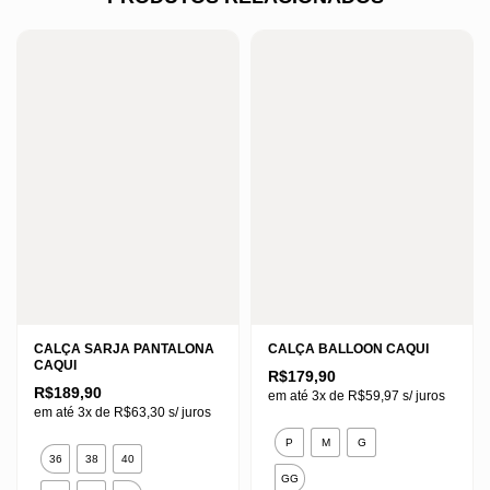
CALÇA SARJA PANTALONA
CALÇA BALLOON CAQUI
CAQUI
R$
179,90
R$
189,90
em até 3x de
R$
59,97
s/ juros
em até 3x de
R$
63,30
s/ juros
Este
P
M
G
Este
produto
36
38
40
produto
GG
tem