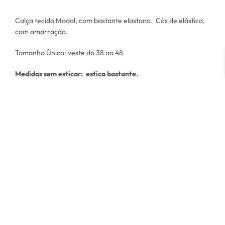
Calça tecido Modal, com bastante elastano. Cós de elástico,
com amarração.
Tamanho Único: veste do 38 ao 48
Medidas sem esticar: estica bastante.
Quadril 96cm
Comprimento 106cm
Altura: 165 cm
Busto: 85 cm
Cintura: 73 cm
Quadril: 106 cm