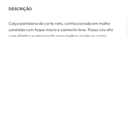
DESCRIÇÃO
Calça pantalona de corte reto, confeccionada em malha
canelada com toque macio e caimento leve. Possui cós alto
com elástico e amarração para melhor ajuste ao corpo,
proporcionando conforto e praticidade no dia a dia. Uma
peça versátil, ideal para compor looks modernos e
confortáveis.
COMPOSIÇÃO:
55% Algodão / 35% Poliéster / 10% Elastano.
MEDIDAS:
(Veste do 38 ao 48)
Cintura S/ Esticar: 70cm / Cintura Esticada: 122cm / Quadril S/
Esticar: 108cm / Quadril Esticado: 170cm / Gancho: 34cm /
Comprimento: 108cm