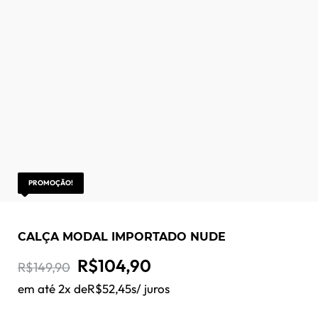
PROMOÇÃO!
CALÇA MODAL IMPORTADO NUDE
O
O
R$
104,90
R$
149,90
preço
preço
em até 2x de
R$
52,45
s/ juros