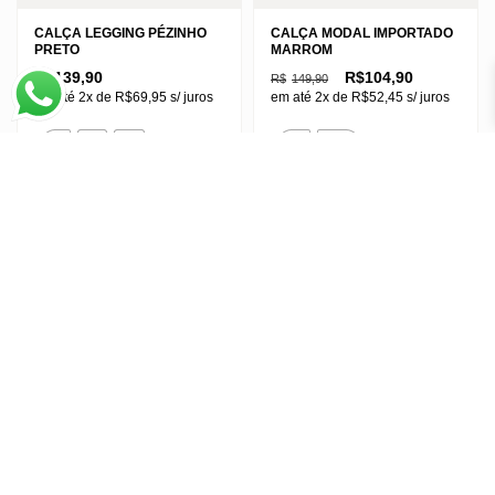
CALÇA LEGGING PÉZINHO
CALÇA MODAL IMPORTADO
PRETO
MARROM
O
O
R$
139,90
R$
104,90
R$
149,90
preço
preço
em até 2x de
R$
69,95
s/ juros
em até 2x de
R$
52,45
s/ juros
original
atual
era:
é:
Este
Este
R$149,90.
R$104,90.
M
G
GG
P/M
G/GG
produto
produto
G1
tem
tem
várias
várias
variantes.
variantes.
As
As
opções
opções
podem
podem
ser
ser
escolhidas
escolhidas
na
na
página
página
do
do
produto
produto